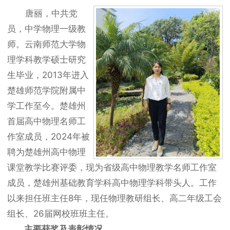
唐丽，中共党
员，中学物理一级教
师。云南师范大学物
理学科教学硕士研究
生毕业，2013年进入
楚雄师范学院附属中
学工作至今。楚雄州
首届高中物理名师工
作室成员，2024年被
聘为楚雄州高中物理
课堂教学比赛评委，现为省级高中物理教学名师工作室
成员，楚雄州基础教育学科高中物理学科带头人。工作
以来担任班主任8年，现任物理教研组长、高二年级工会
组长、26届网校班班主任。
主要获奖及表彰情况