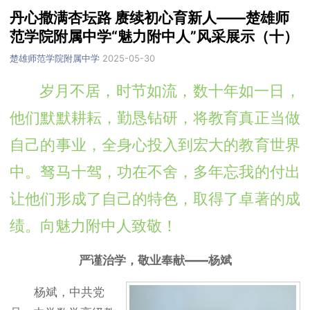
丹心撒满杏坛路 赓续初心育新人——楚雄师
范学院附属中学“魅力附中人”风采展示（十）
楚雄师范学院附属中学
2025-05-30
岁月不居，时节如流，数十年如一日，
他们默默耕耘，勤恳钻研，将教育真正当做
自己的事业，全身心投入到宏大的教育世界
中。驽马十驾，功在不舍，多年忘我的付出
让他们形成了自己的特色，取得了卓著的成
绩。向魅力附中人致敬！
严谨治学，敬业奉献——杨斌
杨斌，中共党