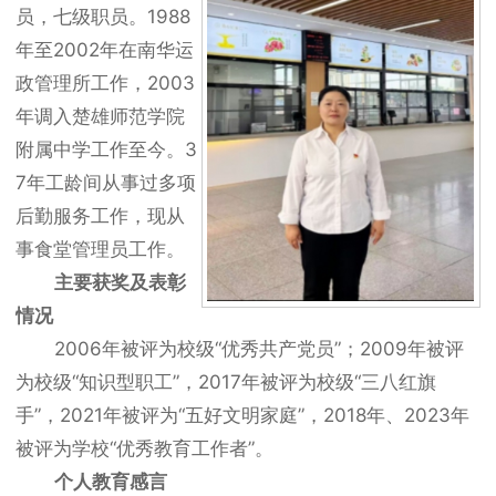
员，七级职员。1988
年至2002年在南华运
政管理所工作，2003
年调入楚雄师范学院
附属中学工作至今。3
7年工龄间从事过多项
后勤服务工作，现从
事食堂管理员工作。
主要获奖及表彰
情况
2006年被评为校级“优秀共产党员”；2009年被评
为校级“知识型职工”，2017年被评为校级“三八红旗
手”，2021年被评为“五好文明家庭”，2018年、2023年
被评为学校“优秀教育工作者”。
个人教育感言