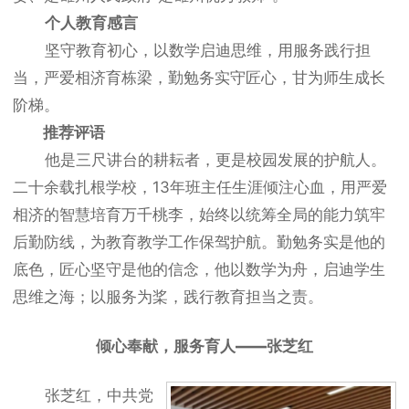
个人教育感言
坚守教育初心，以数学启迪思维，用服务践行担
当，严爱相济育栋梁，勤勉务实守匠心，甘为师生成长
阶梯。
推荐评语
他是三尺讲台的耕耘者，更是校园发展的护航人。
二十余载扎根学校，13年班主任生涯倾注心血，用严爱
相济的智慧培育万千桃李，始终以统筹全局的能力筑牢
后勤防线，为教育教学工作保驾护航。勤勉务实是他的
底色，匠心坚守是他的信念，他以数学为舟，启迪学生
思维之海；以服务为桨，践行教育担当之责。
倾心奉献，服务育人——张芝红
张芝红，中共党