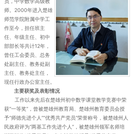
员，中学数学高级教
师。2000年进入楚雄
师范学院附属中学工
作至今，担任班主
任、年级主任、初中
部部长等共计12年，
曾任工会委员、总务
处副主任、教务处副
主任、教务处主任，
现任行政办公室主任。
主要获奖及表彰情况
工作以来先后在楚雄州初中数学课堂教学竞赛中荣
获“一等奖”，曾被楚雄州教育局、楚雄州教育委员会授
予“师德先进个人”“优秀共产党员”荣誉称号，被楚雄州人
民政府评为“两基工作先进个人”，被楚雄州领军名师培