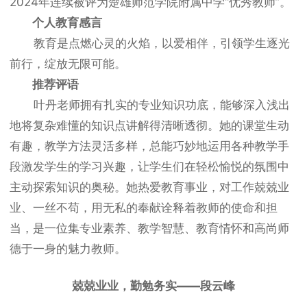
2024年连续被评为楚雄师范学院附属中学“优秀教师”。
个人教育感言
教育是点燃心灵的火焰，以爱相伴，引领学生逐光
前行，绽放无限可能。
推荐评语
叶丹老师拥有扎实的专业知识功底，能够深入浅出
地将复杂难懂的知识点讲解得清晰透彻。她的课堂生动
有趣，教学方法灵活多样，总能巧妙地运用各种教学手
段激发学生的学习兴趣，让学生们在轻松愉悦的氛围中
主动探索知识的奥秘。她热爱教育事业，对工作兢兢业
业、一丝不苟，用无私的奉献诠释着教师的使命和担
当，是一位集专业素养、教学智慧、教育情怀和高尚师
德于一身的魅力教师。
兢兢业业，勤勉务实——段云峰