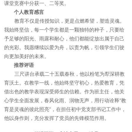
课堂竞赛中分获一、二等奖。
个人教育感言
教育不仅是传授知识，更是点燃希望，塑造灵魂。
我始终坚信，每一个学生都是一颗独特的种子，只要给
予足够的阳光、雨露和耐心，他们都能绽放出属于自己
的光彩。我愿继续以爱为舟，以责为帆，引领学生们驶
向更加美好的未来。
推荐评语
三尺讲台承载二十五载春秋，他以粉笔为犁深耕教
育沃土。在教学一线，他始终坚守初心，热爱教育，凭
借出色的教学表现深受师生的信赖。作为班主任，他关
心学生全面发展，春风化雨、润物无声，用行动诠释“教
育是灵魂的彼此照亮”，在担任初中党支部书记工作中，
他以身作则，充分发挥了党员的先锋模范作用。