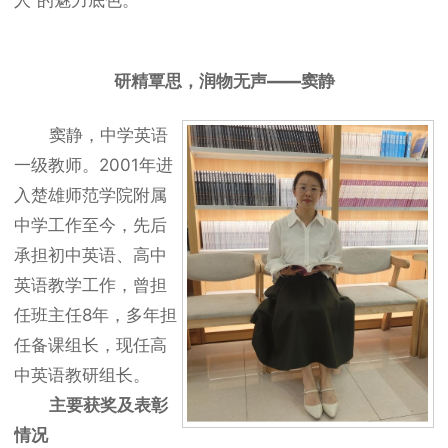
研精覃思，润物无声——窦静
窦静，中学英语
一级教师。2001年进
入楚雄师范学院附属
中学工作至今，先后
承担初中英语、高中
英语教学工作，曾担
任班主任8年，多年担
任备课组长，现任高
中英语教研组长。
主要获奖及表彰
情况