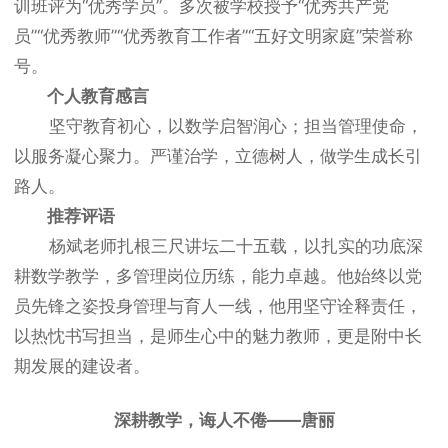
训班评为“优秀学员”。多次被学校授予“优秀共产党
员”“优秀教师”“优秀教育工作者”“五好文明家庭”荣誉称
号。
个人教育感言
坚守教育初心，以数学启智润心；担当管理使命，
以服务凝心聚力。严谨治学，立德树人，做学生成长引
路人。
推荐评语
杨斌老师扎根三尺讲坛二十五载，以扎实的功底深
耕数学教学，多管理岗位历练，能力卓越。他始终以党
员先锋之姿投身管理与育人一线，他用坚守诠释责任，
以热忱书写担当，是师生心中的魅力教师，更是附中长
期发展的建设者。
深耕教学，诲人不倦——唐丽