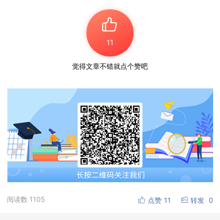
11
觉得文章不错就点个赞吧
阅读数
1105
点赞
11
转发
0