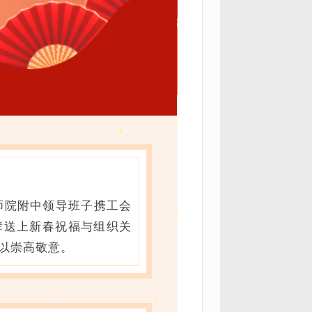
师院附中领导班子携工会
辈送上新春祝福与组织关
以崇高敬意。