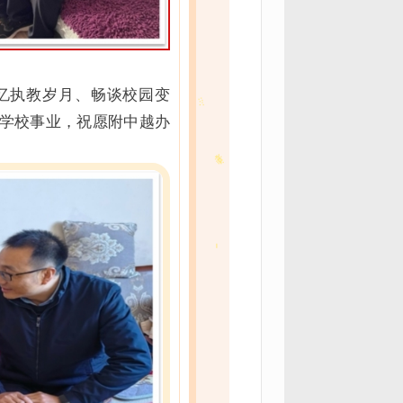
忆执教岁月、畅谈校园变
学校事业，祝愿附中越办