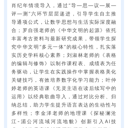
肖纪年情境导入，通过“导—思—议—展—
评—测”六环节层层递进，引导学生自主推
导通项公式，让数学思想与生活实际深度融
合；罗自强老师的《中华文明的起源》依托
丰富考古资料与最新研究成果，带领学生探
究中华文明“多元一体”的核心特性，扎实落
实历史学科核心素养；刘淑林老师的《表格
的编辑与修饰》以制作课程表、成绩表为任
务驱动，让学生在实践操作中掌握表格美化
关键技巧，有效培养数字化学习能力；叶仲
婷老师的英语课《无灵主语在读后续写中的
运用》以经典歌曲导入，通过对比分析、归
纳总结，助力学生提升语言表达的生动性与
多样性；李金泽老师的地理课《探秘澜沧
江-湄公河流域河流地貌》创新引入AI技