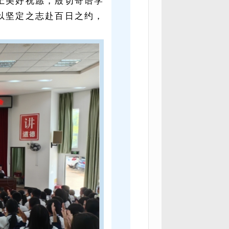
上美好祝愿，殷切寄语学
以坚定之志赴百日之约，