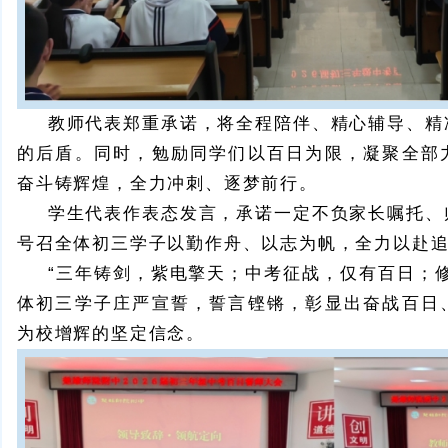
教师代表郑重承诺，将全程陪伴、精心辅导、精
的后盾。同时，勉励同学们以百日为限，凝聚全部
奋斗铸辉煌，全力冲刺、逐梦前行。
学生代表作表态发言，承诺一定不负家长嘱托、
号召全体初三学子以勤作舟、以志为帆，全力以赴
“三年铸剑，紫电擎天；中考征战，仅有百日；修
体初三学子庄严宣誓，誓言铿锵，彰显出奋战百日
为校增辉的坚定信念。