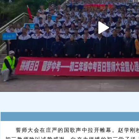
誓师大会在庄严的国歌声中拉开帷幕。赵学刚